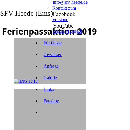
info@sfv-heede.de
Kontakt zum
SFV Heede (Ems)
Facebook
Vorstand
YouTube
Ferienpassaktion 2019
Werde Mitglied!
Für Gäste
Gewässer
Anfrage
Galerie
Links
Fanshop