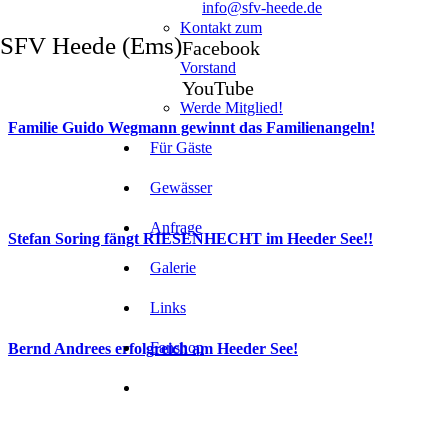
info@sfv-heede.de
Kontakt zum
SFV Heede (Ems)
Facebook
Vorstand
YouTube
Werde Mitglied!
Familie Guido Wegmann gewinnt das Familienangeln!
Für Gäste
Gewässer
Anfrage
Stefan Soring fängt RIESENHECHT im Heeder See!!
Galerie
Links
Fanshop
Bernd Andrees erfolgreich am Heeder See!