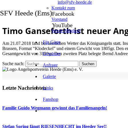
info@sfv-heede.de
Kontakt zum
SFV Heede (Ems)
Facebook
Vorstand
YouTube
Timo Ganseforth ist neuer Ang
Werde Mitglied!
Für Gäste
Am 21.07.2018 fand bei herrlichen Wetter das Königsangeln statt. In
Brassen, Format “Klodeckel” und einem Gewicht von 1805gr. Den ers
Gesamtgewicht von 3180gr. Den zweiten Platz belegte Bernd Andrees
Gewässer
Suche nach:
Anfrage
Galerie
Letzte Nachrichten
Links
Fanshop
Familie Guido Wegmann gewinnt das Familienangeln!
Stefan Soring fängt RIESENHECHT im Heeder See!!